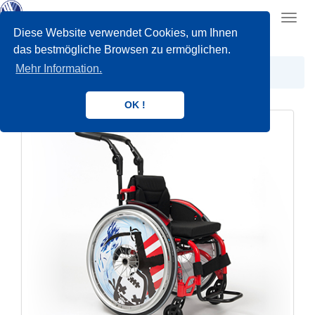
Toggl
navig
Diese Website verwendet Cookies, um Ihnen
das bestmögliche Browsen zu ermöglichen.
Mehr Information.
KIDS
OK !