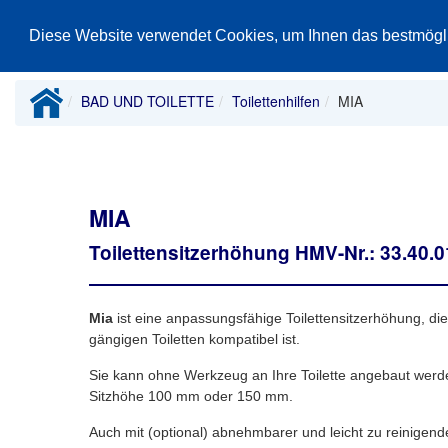
Home
Produkte
Prospektmaterial
Diese Website verwendet Cookies, um Ihnen das bestmögl
BAD UND TOILETTE
Toilettenhilfen
MIA
MIA
Toilettensitzerhöhung HMV-Nr.: 33.40.
Mia
ist eine anpassungsfähige Toilettensitzerhöhung, di
gängigen Toiletten kompatibel ist.
Sie kann ohne Werkzeug an Ihre Toilette angebaut werden
Sitzhöhe 100 mm oder 150 mm.
Auch mit (optional) abnehmbarer und leicht zu reinigend