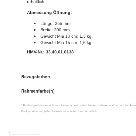
erhältlich.
Abmessung Öffnung:
Länge: 255 mm
Breite: 200 mm
Gewicht Mia 10 cm: 1,3 kg
Gewicht Mia 15 cm: 1,6 kg
HMV-Nr.: 33.40.01.0138
Bezugsfarben
Rahmenfarbe(n)
*Abbildungen können sich vom Lieferzustand unterscheiden. Irrtümer und technische Änder
Konfiguration und jedes Zubehör ist in jedem Land erhältlich.
.