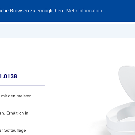
Ersatzteile
Fachhändler
Unternehmen
Kontakt
iche Browsen zu ermöglichen.
Mehr Information.
01.0138
e mit den meisten
. Erhältlich in
er Softauflage