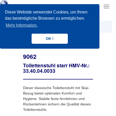
Toggl
navig
Diese Website verwendet Cookies, um Ihnen
das bestmögliche Browsen zu ermöglichen.
Mehr Information.
BAD UND TOILETTE
Toilettenhilfen
9062
OK !
9062
Toilettenstuhl starr HMV-Nr.:
33.40.04.0033
Dieser klassische Toilettenstuhl mit Skai-
Bezug bietet optimalen Komfort und
Hygiene. Stabile feste Armlehnen und
Rückenlehnen sichern die Qualität dieses
Toilettenstuhls.