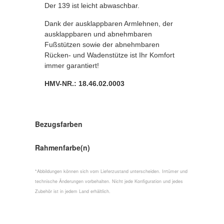
Der 139 ist leicht abwaschbar.
Dank der ausklappbaren Armlehnen, der
ausklappbaren und abnehmbaren
Fußstützen sowie der abnehmbaren
Rücken- und Wadenstütze ist Ihr Komfort
immer garantiert!
HMV-NR.: 18.46.02.0003
Bezugsfarben
Rahmenfarbe(n)
*Abbildungen können sich vom Lieferzustand unterscheiden. Irrtümer und
technische Änderungen vorbehalten. Nicht jede Konfiguration und jedes
Zubehör ist in jedem Land erhältlich.