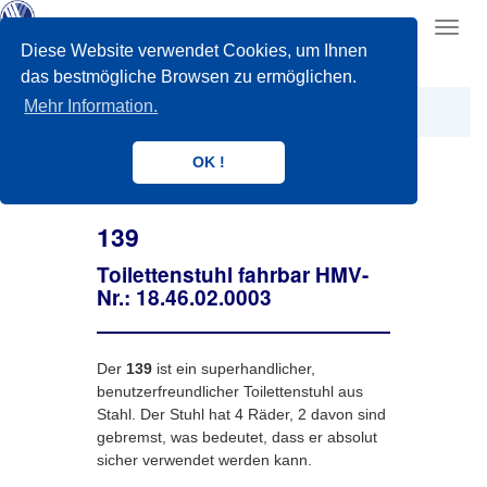
Toggl
navig
Diese Website verwendet Cookies, um Ihnen
das bestmögliche Browsen zu ermöglichen.
Mehr Information.
BAD UND TOILETTE
Toilettenhilfen
139
OK !
139
Toilettenstuhl fahrbar HMV-
Nr.: 18.46.02.0003
Der
139
ist ein superhandlicher,
benutzerfreundlicher Toilettenstuhl aus
Stahl. Der Stuhl hat 4 Räder, 2 davon sind
gebremst, was bedeutet, dass er absolut
sicher verwendet werden kann.